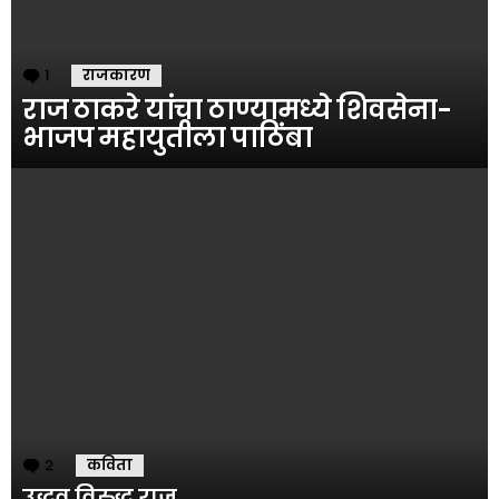
1
Comment
राजकारण
राज ठाकरे यांचा ठाण्यामध्ये शिवसेना-
भाजप महायुतीला पाठिंबा
2
Comments
कविता
उद्धव विरुद्ध राज