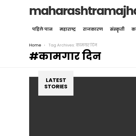
maharashtramajh
पहिले पान
महाराष्ट्र
राजकारण
संस्कॄती
क
You are here:
Home
Tag Archives: कामगार दिन
कामगार दिन
LATEST
STORIES