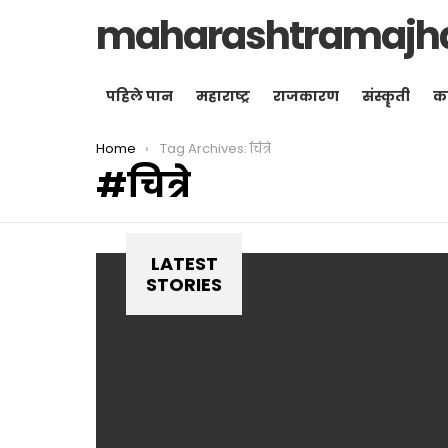
maharashtramajh
पहिले पान
महाराष्ट्र
राजकारण
संस्कॄती
क
You are here:
Home
Tag Archives: चित्रे
चित्रे
LATEST
STORIES