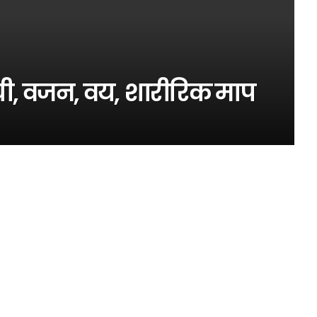
उंची, वजन, वय, शारीरिक माप