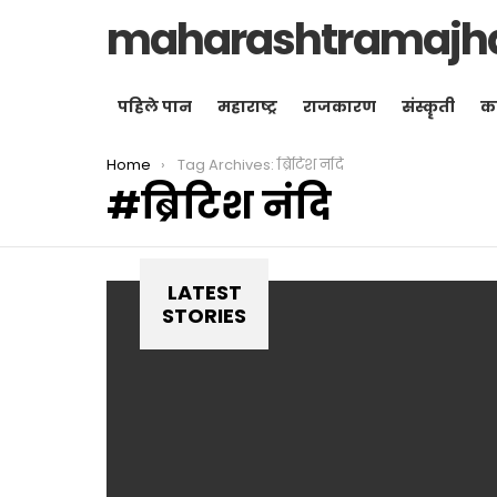
maharashtramajh
पहिले पान
महाराष्ट्र
राजकारण
संस्कॄती
क
You are here:
Home
Tag Archives: ब्रिटिश नंदि
ब्रिटिश नंदि
LATEST
STORIES