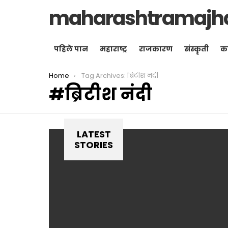
maharashtramajh
पहिले पान
महाराष्ट्र
राजकारण
संस्कॄती
क
You are here:
Home
Tag Archives: ब्रिटीश नंदी
ब्रिटीश नंदी
LATEST
STORIES