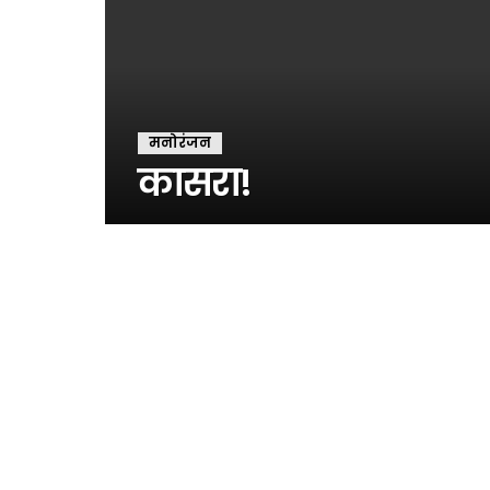
मनोरंजन
कासरा!