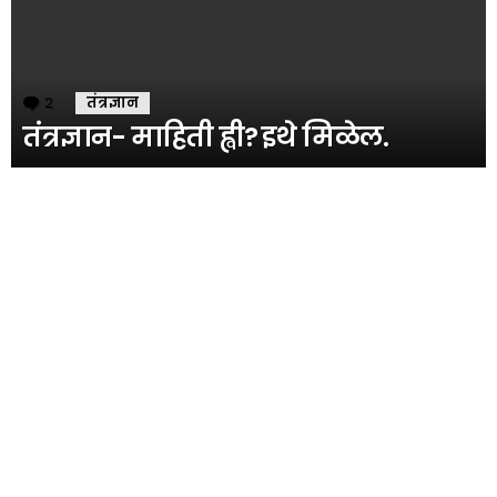
2
Comments
तंत्रज्ञान
तंत्रज्ञान- माहिती ह्वी? इथे मिळेल.