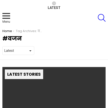
LATEST
S
Menu
You are here:
Home
Tag Archives: वजन
वजन
LATEST STORIES