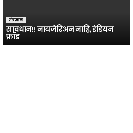
तंत्रज्ञान
सावधान!! नायजेरिअन नाहि, इंडियन
फ्रॉड