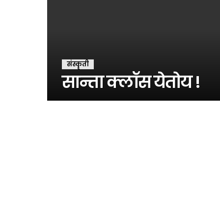
संस्कॄती
सान्ता क्लॉस येतोय !