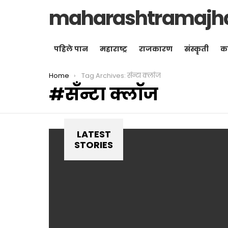
maharashtramajh
पहिले पान
महाराष्ट्र
राजकारण
संस्कॄती
क
You are here:
Home
Tag Archives: सॅंन्टा क्लॉज
सॅंन्टा क्लॉज
LATEST
STORIES