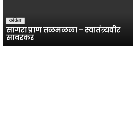
कविता
सागरा प्राण तळमळला – स्वातंत्र्यवीर
सावरकर