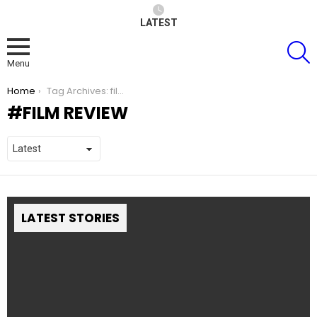
LATEST
S
Menu
You are here:
Home
Tag Archives: film review
FILM REVIEW
LATEST STORIES