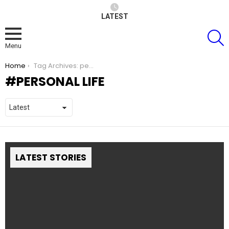
LATEST
S
Menu
You are here:
Home
Tag Archives: personal life
PERSONAL LIFE
LATEST STORIES