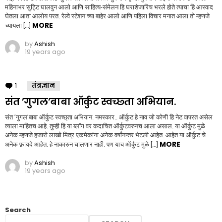
महिनाभर सुट्टि घालवुन आलो आणि साहित्य-संमेलन हि घराशेजारिच भरले होते त्याचा हि आस्वाद
घेतला आता आलोय परत. रेल्वे स्टेशन च्या बाहेर आलो आणि पहिला विचार मनात आला तो म्हणजे
MORE
च्यायला […]
by
Ashish
19 years ago
1
Comment
तंत्रज्ञान
संत ’गुगल’बाबा ऑर्कुट स्वच्छ्ता अभियान.
संत ’गुगल’बाबा ऑर्कुट स्वच्छ्ता अभियान. नमस्कार.. ऑर्कुट हे नाव जो कोणी हि नेट वापरत असेल
त्याला माहितच आहे. तुम्ही हि या ब्लॉग वर कदाचित ऑर्कुटवरुनच आला असाल. या ऑर्कुट मुळे
अनेक म्हणजे हजारो लाखो मित्र एकमेकांना अनेक वर्षांनन्तर भेटली आहेत. आहेत या ऑर्कुट चे
MORE
अनेक फ़ायदे आहेत. हे नाकारुन चालणार नाही. पण याच ऑर्कुट मुळे […]
by
Ashish
19 years ago
Search