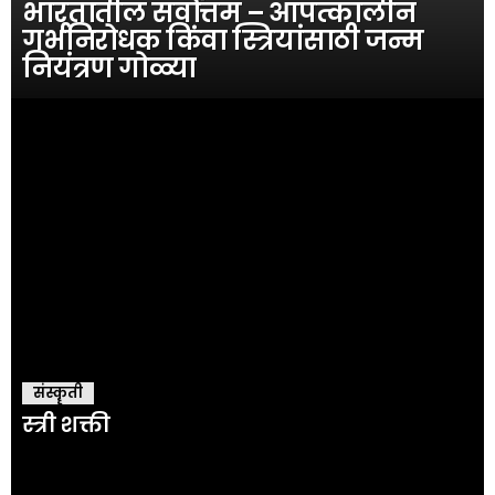
भारतातील सर्वोत्तम – आपत्कालीन
गर्भनिरोधक किंवा स्त्रियांसाठी जन्म
नियंत्रण गोळ्या
संस्कॄती
स्त्री शक्ती