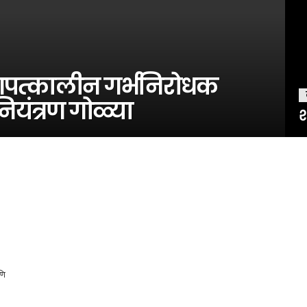
 आपत्कालीन गर्भनिरोधक
 नियंत्रण गोळ्या
श
णि