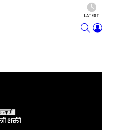
LATEST
SEARCH
LOGIN
संस्कॄती
्त्री शक्ती