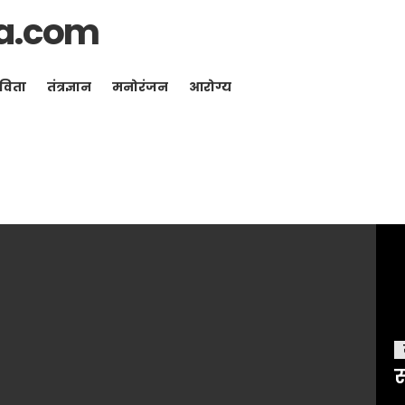
a.com
विता
तंत्रज्ञान
मनोरंजन
आरोग्य
स