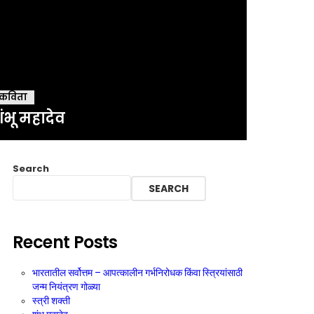
कविता
ंभू महादेव
Search
SEARCH
Recent Posts
भारतातील सर्वोत्तम – आपत्कालीन गर्भनिरोधक किंवा स्त्रियांसाठी
जन्म नियंत्रण गोळ्या
स्त्री शक्ती