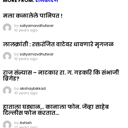
MORE FROM:
राजकारण
मला कळालेले पानिपत !
by
satyamavdhutwar
10 years ago
लालक्रांती : रक्तरंजित वाटेवर धावणारे मृगजळ
by
satyamavdhutwar
10 years ago
राज संन्यास – नाटकार रा. ग. गडकरि कि संभाजी
ब्रिगेड?
by
akshaybikkad
10 years ago
हाताला घड्याळ,.. कानाला फोन. जेंव्हा साहेब
दिल्लीस फोन करतात…
by
Ashish
12 years ago