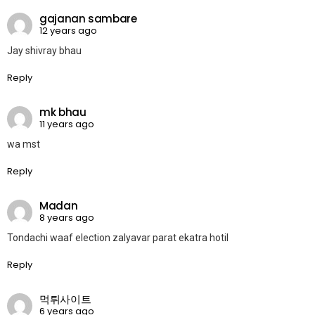
gajanan sambare
12 years ago
Jay shivray bhau
Reply
mk bhau
11 years ago
wa mst
Reply
Madan
8 years ago
Tondachi waaf election zalyavar parat ekatra hotil
Reply
먹튀사이트
6 years ago