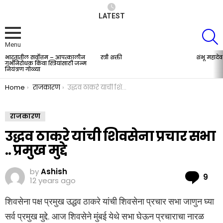
LATEST
S
Menu
भारतातील सर्वोत्तम – आपत्कालीन
स्त्री शक्ती
शंभू महादेव
LATEST
गर्भनिरोधक किंवा स्त्रियांसाठी जन्म
STORIES
नियंत्रण गोळ्या
You are here:
Home
राजकारण
उद्धव ठाकरे यांची शिवसेना प्रचार सभा .. प्रमुख मुद्दे
राजकारण
उद्धव ठाकरे यांची शिवसेना प्रचार सभा
.. प्रमुख मुद्दे
by
Ashish
Co
9
12 years ago
शिवसेना पक्ष प्रमुख उद्धव ठाकरे यांची शिवसेना प्रचार सभा जाणुन घ्या
सर्व प्रमुख मुद्दे. आज शिवसेने मुंबई येथे सभा घेऊन प्रचाराचा नारळ