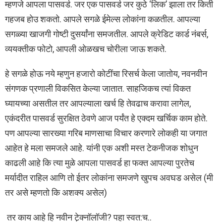
म्हणजे आपला पासवर्ड. जर एक पासवर्ड जर कुठे ‘लिक’ झाला तर किती
गहजब होउ शकतो. आपले सगळे ईमेल्स लोकांना कळतील. आपल्या
सगळ्या खाजगी गोष्टी दुसर्यांना समजतील. आपले क्रेडिट कार्ड नंबर्स,
व्ययक्तीक फोटो, आपली ओळखच चोरीला जाऊ शकते.
हे सगळे होऊ नये म्हणुन हजारो कोटींचा रिसर्च केला जातोय, नवनवीन
संगणक प्रणाली विकसित केल्या जातात. साहजिकच त्यां विकत
घ्यायच्या असतील तर आपल्याला खर्च हि तेवढाच करावा लागेल,
एकंदरीत पासवर्ड सुरक्षित ठेवणे आज पर्यंत हे एक्दम खर्चिक काम होते.
पण आपल्या सारख्या गरिब माणसाचा विचार करणारे लोकही या जगात
आहेत हे मला समजले आहे. यांनी एक अशी मस्त टेकनीजक शोधुन
काढली आहे कि त्या मुळे आपला पासवर्ड हा फक्त आपल्या पुरतेच
मर्यादीत राहिल आणि तो ईतर लोकांना समजणे खुपच अवघड असेल (मी
तर असे म्हणतो कि अशक्य असेल)
तर काय आहे हि नवीन टे़क्नॉलॉजी? पहा स्वत:च..