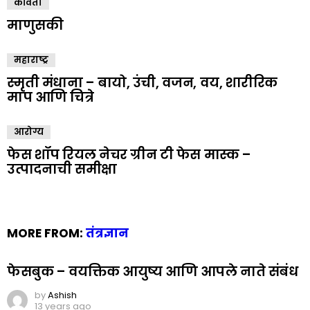
कविता
माणुसकी
महाराष्ट्र
स्मृती मंधाना – बायो, उंची, वजन, वय, शारीरिक
माप आणि चित्रे
आरोग्य
फेस शॉप रियल नेचर ग्रीन टी फेस मास्क –
उत्पादनाची समीक्षा
MORE FROM:
तंत्रज्ञान
फेसबुक – वयक्तिक आयुष्य आणि आपले नाते संबंध
by
Ashish
13 years ago