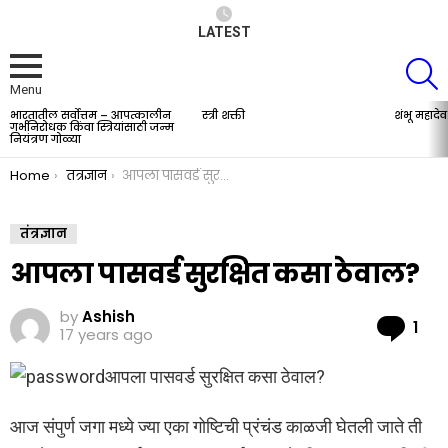
LATEST
S
Menu
भारतातील सर्वोत्तम – आपत्कालीन
स्त्री शक्ती
शंभू महादेव
LATEST
गर्भनिरोधक किंवा स्त्रियांसाठी जन्म
STORIES
नियंत्रण गोळ्या
You are here:
Home
तंत्रज्ञान
आपला पासवर्ड सुरक्षित कसा ठेवाल?
तंत्रज्ञान
आपला पासवर्ड सुरक्षित कसा ठेवाल?
by
Ashish
Co
1
17 years ago
आपला पासवर्ड सुरक्षित कसा ठेवाल?
आज संपुर्ण जगा मध्ये ज्या एका गोष्टिची प्रंचंड काळजी घेतली जाते ती