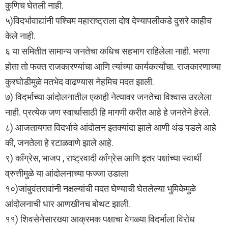
कुणिच घेतली नाही.
५)विदर्भावाद्यांनी पश्चिम महाराष्ट्राला दोष देण्यापलीकडे दुसरे काहीच
केले नाही.
६ या समितीत सामान्य जनतेचा कधिच सहभाग राहिलेला नाही. भरणा
होता तो फक्त राजकारण्यांचा आणि त्यांच्या कार्यकर्त्यांचा. राजकारणाच्या
कुरघोडीमुळे मतभेद वाढण्यास नेहमिच मदत झाली.
७) विदर्भाच्या आंदोलनातील एकाही नेत्यावर जनतेचा विश्वास उरलेला
नाही. प्रत्येक जण स्वार्थासाठी हि मागणी करीत आहे हे जनतेने हेरले.
८) आजतायगत विदर्भाचे आंदोलन इतक्यांदा झाले आणी थंड पडले आहे
की, जनतेला हे रटाळवाणे झाले आहे.
९) कॉंग्रेस, भाजप , राष्ट्रवादी कॉंग्रेस आणि इतर पक्षांच्या स्वार्थी
व्रुत्तीमुळे या आंदोलनाच्या फज्जा उडाला
१०)जांबुवंतरावांनी नक्षल्यांची मदत घेण्याची घेतलेल्या भुमिकेमुळे
आंदोलनाची धार आणखीनच बोथट झाली.
११) शिवसेनेसारख्या आक्रमक पक्षाचा वेगळ्या विदर्भाला विरोध