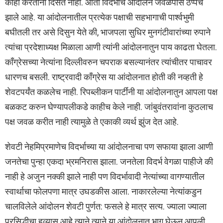
काही करतांना दिसत नाही. आता विदर्भाचे आंदोलन जवळपास ठप्पच
झाले आहे. या आंदोलनातील प्रत्येक पक्षाची सहभागाची पार्श्वभुमी
बघीतली तर असे दिसुन येते की, भाजपला सुधिर मुनगंटीवारांच्या रुपाने
त्यांचा प्रदेशाध्यक्ष मिळाला आणी त्यांनी आंदोलनातुन पाय काढता घेतला.
कॉंग्रेसच्या नेत्यांना दिल्लीवरुन चपराक बसल्यानंतर त्यांचीतर पाचावर
धारणच बसली. राष्ट्रवादी कॉंग्रेस या आंदोलनात होती की नव्हती हे
शेवटपर्यंत कळलेच नाही. रिपब्लीकन पार्टींनी या आंदोलनातुन आपला पक्ष
बळकट करुन घेण्यापलीकडे काहीच केले नाही. जांबुवंतरावांना कुठलाच
पक्ष जवळ करीत नाही त्यामुळे ते एकाकी व्यर्थ झुंज देत आहे.
शेवटी नेहमिप्रमाणेच विदर्भाच्या या आंदोलनाचा पण सफाया झाला आणी
जनतेचा पुन्हा एकदा भ्रमनिरास झाला. जनतेला विदर्भ वेगळा पाहीजे की
नाही हे अजुन नक्की झाले नाही पण विदर्भावादी नेत्यांच्या वागण्यातील
स्वार्थाचा फोलपणा मात्र उघडकीस आला. नाकारलेल्या नेत्यांकडुन
चालविलेले आंदोलन शेवटी पुर्णत: फसले हे मात्र सत्य. ज्याला ज्याला
प्रसिद्धीचा हव्यास आहे त्याने त्याने या आंदोलनात भाग घेऊन आपली