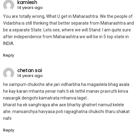
kamlesh
14 years ago
You are totally wrong, What U get in Maharashtra. We the people of
Vidarbha is still thinking that better separate from Maharashtra and
be a separate State. Lets see, where we will Stand. I am quite sure
after independence from Maharashtra we will be in 5 top state in
INDIA.
Reply
chetan sai
14 years ago
he sampurn chukiche ahe jari vidharbha ha magaslela bhag asala
he kay karan mhanta yenar nahi ti ek tethil manav pravrutti kinva
naisargik dengichi kamatrata mhanva lagel…
bharat ha ek sanghrajya ahe ase bhartiy ghatnet namud kelele
ahe..mansanchya havyasa poti rajyaghatna chukichi tharu shakat
nahi
Reply