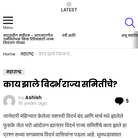
LATEST
S
Menu
भारतातील सर्वोत्तम – आपत्कालीन
स्त्री शक्ती
शंभू महादेव
LATEST
गर्भनिरोधक किंवा स्त्रियांसाठी जन्म
STORIES
नियंत्रण गोळ्या
You are here:
Home
महाराष्ट्र
काय झाले विदर्भ राज्य समितीचे?
महाराष्ट्र
काय झाले विदर्भ राज्य समितीचे?
by
Ashish
Co
5
16 years ago
जानेवारी महिन्यात केलेला यशस्वी विदर्भ बंद आणि मार्च मधे झालेले
फुसके जेल भरो आंदोलन ह्यानंतर विदर्भ राज्य समितीचे काय झाले हा
प्रश्न सध्या सगळ्याच विदर्भ वासियांना पडला आहे. धुमधडाक्यात