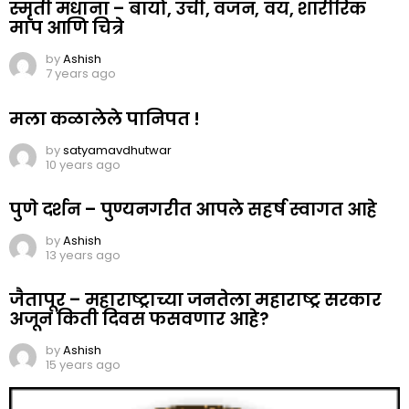
स्मृती मंधाना – बायो, उंची, वजन, वय, शारीरिक
माप आणि चित्रे
by
Ashish
7 years ago
मला कळालेले पानिपत !
by
satyamavdhutwar
10 years ago
पुणे दर्शन – पुण्यनगरीत आपले सहर्ष स्वागत आहे
by
Ashish
13 years ago
जैतापूर – महाराष्ट्राच्या जनतेला महाराष्ट्र सरकार
अजून किती दिवस फसवणार आहे?
by
Ashish
15 years ago