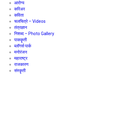
आरोग्य
करिअर
कविता
चलचित्रे – Videos
तंत्रज्ञान
निशब्द – Photo Gallery
पाककॄती
ब्लॉगर्स पार्क
मनोरंजन
महाराष्ट्र
राजकारण
संस्कॄती