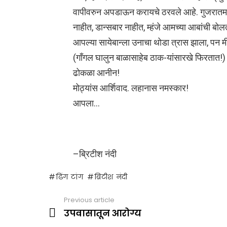
वापीवरुन अपडाऊन करायचे ठरवले आहे. गुजरातमध्य
नाहीत, डान्सबार नाहीत, म्हंजे आमच्या आबांची बोल
आपल्या सायेबान्ला उनाचा थोडा त्रास झाला, पन मी
(गाँगल घालुन बाळासाहेब ठाक-यांसारखे फिरतात!
ढोकळा आनीन!
मोठ्यांस आर्शिवाद. लहानास नमस्कार!
आपला…
–ब्रिटीश नंदी
ढिंग टांग
ब्रिटीश नंदी
Previous article
See
more
उपवासातून आरोग्य