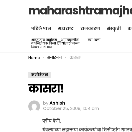
maharashtramajh
पहिले पान
महाराष्ट्र
राजकारण
संस्कॄती
क
भारतातील सर्वोत्तम – आपत्कालीन
स्त्री शक्ती
LATEST
गर्भनिरोधक किंवा स्त्रियांसाठी जन्म
STORIES
नियंत्रण गोळ्या
You are here:
Home
मनोरंजन
कासरा!
मनोरंजन
कासरा!
by
Ashish
October 25, 2009, 1:04 am
प्रीय वैणी,
येवल्याच्या लहानग्या कार्यकर्त्याचा शिसीष्टांग णमस