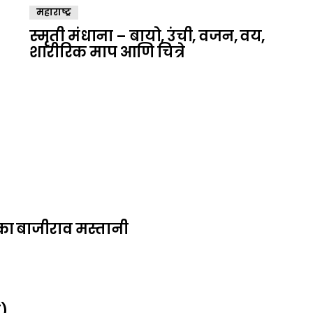
महाराष्ट्र
स्मृती मंधाना – बायो, उंची, वजन, वय,
शारीरिक माप आणि चित्रे
का बाजीराव मस्तानी
ल)