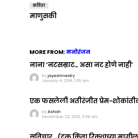
कविता
माणुसकी
MORE FROM:
मनोरंजन
नाना ‘नटसम्राट… असा नट होणे नाही’
by
jayeshmestry
January 4, 2016, 1:05 am
एक फसलेली अतीरंजीत प्रेम-शोकांती
by
Ashish
December 22, 2015, 11:58 am
सुविचार… (ट्रक किंवा रिक्शाच्या मागी