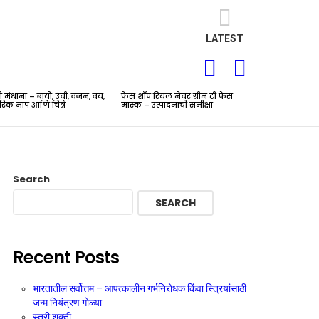
LATEST
SEARCH
LOGIN
ती मंधाना – बायो, उंची, वजन, वय,
फेस शॉप रियल नेचर ग्रीन टी फेस
रिक माप आणि चित्रे
मास्क – उत्पादनाची समीक्षा
Search
SEARCH
Recent Posts
भारतातील सर्वोत्तम – आपत्कालीन गर्भनिरोधक किंवा स्त्रियांसाठी
जन्म नियंत्रण गोळ्या
स्त्री शक्ती