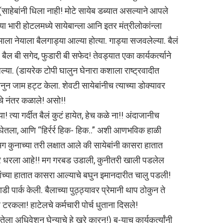
साहेबांनी धिला नाही! मोटे सायेब डब्यात असल्याने आपले
्या भारी होटलमध्ये सायेबान्ला आनि इतर मंत्रीलोकांन्ला
माला नेयाला बैलगाड्या आल्या होत्या. गाड्या सजवलेल्या. बैलं
ैल बी सगेद, फुडारी बी सफेद! तेवड्यात एका कार्यकर्त्याने
त धिल्या. (डायरेक टोपी घालुन घेनारा कशाला राष्ट्रवादीत
हनुन जाम हट्ट केला. शेवटी सायेबांनीच त्याच्या डोक्यावर
चे नंतर कळाले! असो!!
्या! त्या गर्दीत बैलं कुटं हायेत, हेच कळे ना!! अंदाजानीच
त घेतला, आणि “हिर्रर्र हिक- हिक..” अशी आणभविक हाळी
! मग कुनाच्या तरी लक्षात आले की सायेबांनी कासरा हातात
 हार धरला आहे!! मग गरबड उडाली, कुनीतरी खाली पडलेल
ेबांच्या हातात कासरा आल्याचे बघुन इमानदारीत चालु पडली!
ाडी पार्क केली. बैलाच्या पुठ्ठ्यावर प्रेमानी थाप ठोकुन ते
ल टरकला! हाटेलचे कर्मचारी पोर्च धुताना दिसले!
ेला अधिवेशन घेन्याचे हे खरे कारन!) ब-याच कार्यकर्त्यांनी