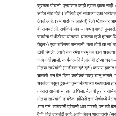
सुरतला पोचलो. प्रवासात काही त्रास झाला नाही. (
साहेब नीट होते!) ‘हाँलिडे इन’ नावाच्या एका भारीतल
ठेवले आहे. (रुम गारीगार आहेत!) रेल्वे ष्टेशनवर आ
बी सजवलेली. सर्वीकडे पांढ-या कपड्यातले फुडारी. ब
सर्व्यांना गांधीटोप्या घातल्या. घातल्या म्हंजे हाता
येईल?) एका चस्मिष्ट मानसानी ‘मला टोपी द्या ना’ म्
टोपी चेपली. त्याचे नाव रमेश परभू का काय असल्या
जाम गर्दी झाली. कार्यकर्त्याने बैलांनाबी टोप्या चढवल
मोठ्या सायेबांनी (गाडीवान दा!!दा!!) कासरा हाता
घातली. पन बैलं ढिम्म, कार्यकर्ते मात्र चालू लागले
धरलेला नसुन दुस-या कुना मंत्र्याच्या गळ्यातला
कासरा सायेबांच्या हातात धिला. बैलं बी हुशार साय
मोठ्या सायेबांनी डायरेक ‘हाँलिडे इन’ पोर्चमध्ये बैलग
आत गेले. सायेबांनी प्रेमानी थाप मारली, पन त्यो बै
वैणी, हिते दारुबंदी आहे, आणि जेवन शाकाहारी! (सुरत