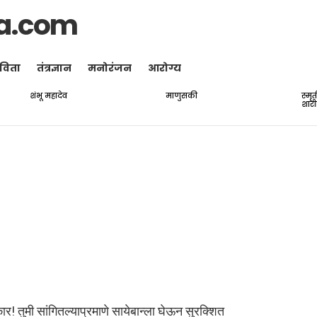
a.com
विता
तंत्रज्ञान
मनोरंजन
आरोग्य
शंभू महादेव
माणुसकी
स्मृ
शारी
्कार! तुमी सांगितल्याप्रमाणे सायेबान्ला घेऊन सुरक्शित