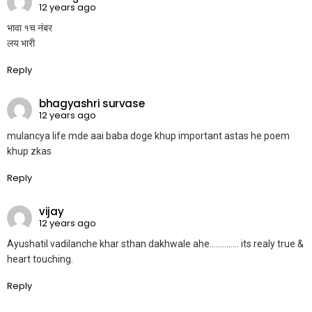
12 years ago
भावा १च नंबर
लय भारी
Reply
bhagyashri survase
12 years ago
mulancya life mde aai baba doge khup important astas he poem
khup zkas
Reply
vijay
12 years ago
Ayushatil vadilanche khar sthan dakhwale ahe………….. its realy true &
heart touching.
Reply