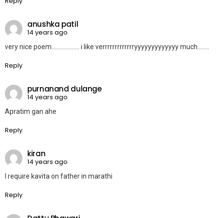
Reply
anushka patil
14 years ago
very nice poem………………. i like verrrrrrrrrrrrryyyyyyyyyyyyy much……..
Reply
purnanand dulange
14 years ago
Apratim gan ahe
Reply
kiran
14 years ago
I require kavita on father in marathi
Reply