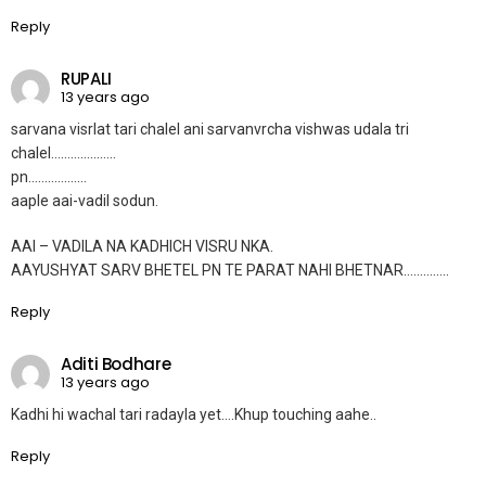
Reply
RUPALI
13 years ago
sarvana visrlat tari chalel ani sarvanvrcha vishwas udala tri
chalel………………..
pn………………
aaple aai-vadil sodun.
AAI – VADILA NA KADHICH VISRU NKA.
AAYUSHYAT SARV BHETEL PN TE PARAT NAHI BHETNAR…………..
Reply
Aditi Bodhare
13 years ago
Kadhi hi wachal tari radayla yet….Khup touching aahe..
Reply