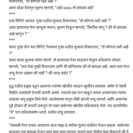
विचारतात, “तो कोणता पक्षी आहे ?”
आता थोडा वैतागून मुलगा म्हणतो, “अहो ssss तो कावळा आहे”
***
पाच मिनिटे जातात. पुन्हा वडील मुलाला विचारतात, “तो कोणता पक्षी आहे ?”
आता हातातला पेपर बाजूला करून, मुलगा चिडून म्हणतो, “कितीदा सांगू ? की तो कावळा
आहे म्हणून ? ”
***
यावर पुन्हा दोन चार मिनिटे गेल्यावर पुन्हा वडील मुलाला विचारतात, “तो कोणता पक्षी आहे
?”
यावर मात्र मुलाचा संयम संपतो. तो हातातला पेपर ताड्कन फेकून वडिलांना जोरात
म्हणतो, “चार वेळा तुम्ही विचारलंय आणि मी सांगितलंय की तो कावळा आहे. आता मला पेपर
वाचू देणार आहात की नाही ? की जाऊ बाहेर ?”
***
वृद्ध वडील हळूच उठून आतल्या त्यांच्या खोलीत जाऊन खुर्चीवर बसतात. समोर ते नेहमी
लिहीत असलेली रोजची डायरी असते. त्यातले एक पान काढून वाचत असतानाच त्यांचा
लाडका नातू हळूच तिथे येतो. आजोबाच्या मागून तोही डायरी वाचू लागतो. आणि अचानक
पुढे होऊन ती डायरी उचलून तो पळत बाहेरच्या खोलीत वडिलांकडे येतो. त्या डायरीतील
“ते” पान वडिलांसमोर धरतो. वडील वाचू लागतात….
***
“सकाळी पेपर वाचत असताना आज माझा 6 वर्षाचा मुलगा मांडीवर येऊन बसला. समोरच्या
झाडावर एक कावळा येऊन काव काव करू लागला. मुलाने मला चोवीस वेळा विचारले की ते