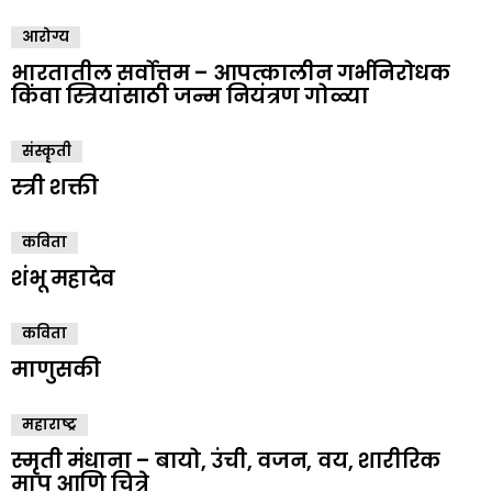
आरोग्य
भारतातील सर्वोत्तम – आपत्कालीन गर्भनिरोधक
किंवा स्त्रियांसाठी जन्म नियंत्रण गोळ्या
संस्कॄती
स्त्री शक्ती
कविता
शंभू महादेव
कविता
माणुसकी
महाराष्ट्र
स्मृती मंधाना – बायो, उंची, वजन, वय, शारीरिक
माप आणि चित्रे