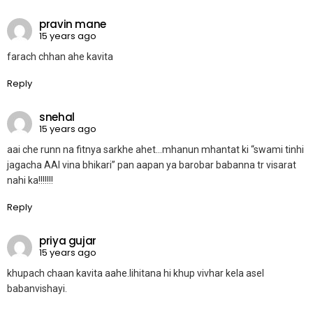
pravin mane
15 years ago
farach chhan ahe kavita
Reply
snehal
15 years ago
aai che runn na fitnya sarkhe ahet…mhanun mhantat ki “swami tinhi
jagacha AAI vina bhikari” pan aapan ya barobar babanna tr visarat
nahi ka!!!!!!!
Reply
priya gujar
15 years ago
khupach chaan kavita aahe.lihitana hi khup vivhar kela asel
babanvishayi.