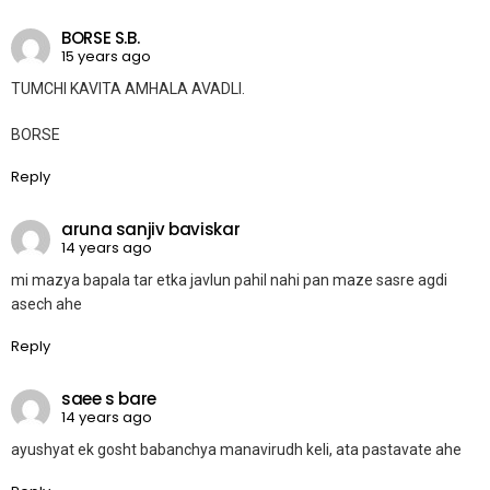
BORSE S.B.
15 years ago
TUMCHI KAVITA AMHALA AVADLI.
BORSE
Reply
aruna sanjiv baviskar
14 years ago
mi mazya bapala tar etka javlun pahil nahi pan maze sasre agdi
asech ahe
Reply
saee s bare
14 years ago
ayushyat ek gosht babanchya manavirudh keli, ata pastavate ahe