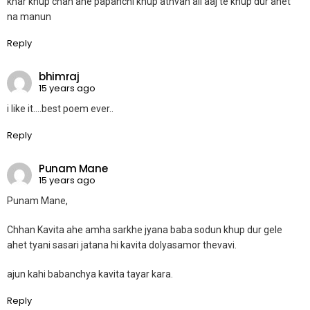
khar khup chan ahe papanchi khup athvan ali aaj te khup dur ahet
na manun
Reply
bhimraj
15 years ago
i like it….best poem ever..
Reply
Punam Mane
15 years ago
Punam Mane,
Chhan Kavita ahe amha sarkhe jyana baba sodun khup dur gele
ahet tyani sasari jatana hi kavita dolyasamor thevavi.
ajun kahi babanchya kavita tayar kara.
Reply