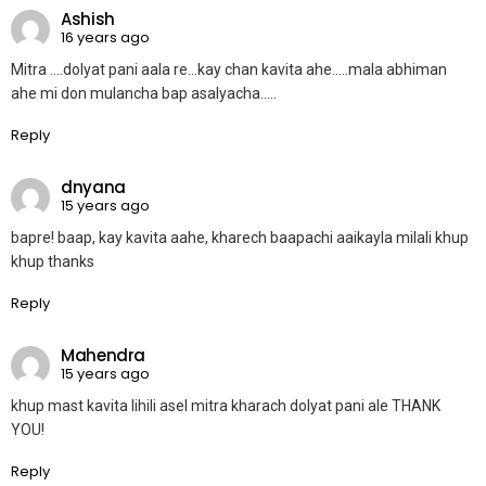
Ashish
16 years ago
Mitra ….dolyat pani aala re…kay chan kavita ahe…..mala abhiman
ahe mi don mulancha bap asalyacha…..
Reply
dnyana
15 years ago
bapre! baap, kay kavita aahe, kharech baapachi aaikayla milali khup
khup thanks
Reply
Mahendra
15 years ago
khup mast kavita lihili asel mitra kharach dolyat pani ale THANK
YOU!
Reply