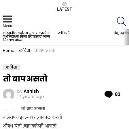
LATEST
S
Menu
भारतातील सर्वोत्तम – आपत्कालीन
स्त्री शक्ती
शंभू महादेव
LATEST
गर्भनिरोधक किंवा स्त्रियांसाठी जन्म
STORIES
नियंत्रण गोळ्या
You are here:
Home
कविता
तो बाप असतो
कविता
तो बाप असतो
by
Ashish
Co
83
17 years ago
…………… तो बाप असतो
बाळंतपण झाल्यावर ,धावपळ करतो
औषध घेतो ,चहा,कॉफ्फी आणतो