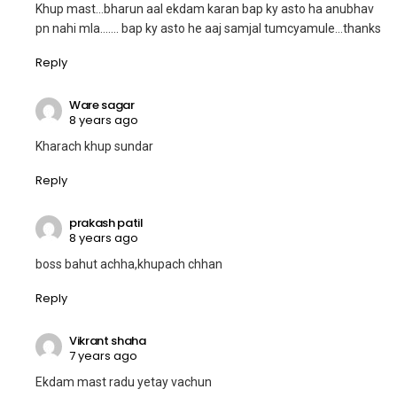
Khup mast…bharun aal ekdam karan bap ky asto ha anubhav
pn nahi mla……. bap ky asto he aaj samjal tumcyamule…thanks
Reply
Ware sagar
8 years ago
Kharach khup sundar
Reply
prakash patil
8 years ago
boss bahut achha,khupach chhan
Reply
Vikrant shaha
7 years ago
Ekdam mast radu yetay vachun