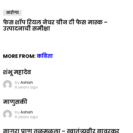
आरोग्य
फेस शॉप रियल नेचर ग्रीन टी फेस मास्क –
उत्पादनाची समीक्षा
MORE FROM:
कविता
शंभू महादेव
by
Ashish
6 years ago
माणुसकी
by
Ashish
6 years ago
सागरा प्राण तळमळला – स्वातंत्र्यवीर सावरकर