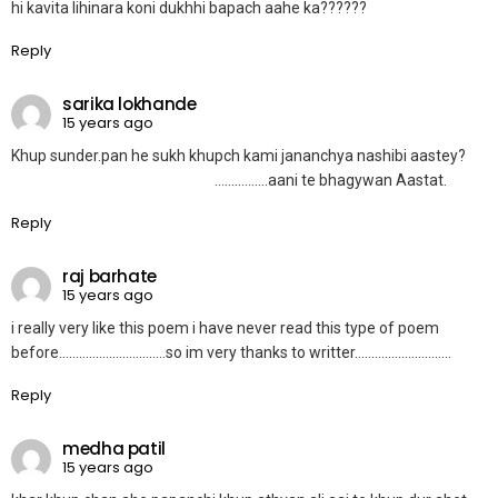
hi kavita lihinara koni dukhhi bapach aahe ka??????
Reply
sarika lokhande
15 years ago
Khup sunder.pan he sukh khupch kami jananchya nashibi aastey?
…………….aani te bhagywan Aastat.
Reply
raj barhate
15 years ago
i really very like this poem i have never read this type of poem
before…………………………..so im very thanks to writter………………………..
Reply
medha patil
15 years ago