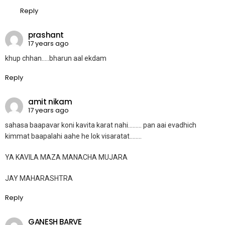
Reply
prashant
17 years ago
khup chhan…..bharun aal ekdam
Reply
amit nikam
17 years ago
sahasa baapavar koni kavita karat nahi……… pan aai evadhich
kimmat baapalahi aahe he lok visaratat……..
YA KAVILA MAZA MANACHA MUJARA
JAY MAHARASHTRA
Reply
GANESH BARVE