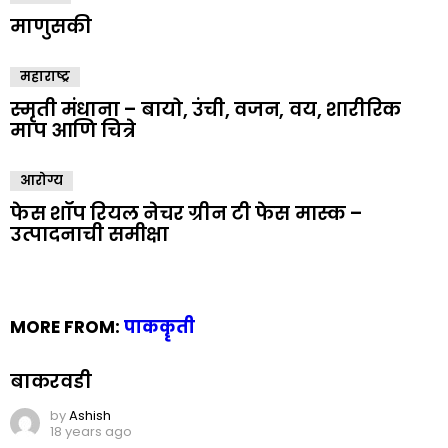
माणुसकी
महाराष्ट्र
स्मृती मंधाना – बायो, उंची, वजन, वय, शारीरिक
माप आणि चित्रे
आरोग्य
फेस शॉप रियल नेचर ग्रीन टी फेस मास्क –
उत्पादनाची समीक्षा
MORE FROM:
पाककॄती
बाकरवडी
by
Ashish
18 years ago