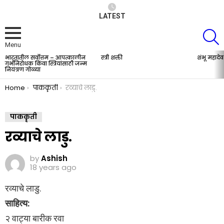
LATEST
S
Menu
भारतातील सर्वोत्तम – आपत्कालीन
स्त्री शक्ती
शंभू महादेव
LATEST
गर्भनिरोधक किंवा स्त्रियांसाठी जन्म
STORIES
नियंत्रण गोळ्या
You are here:
Home
पाककॄती
रव्याचे लाडु.
पाककॄती
रव्याचे लाडु.
by
Ashish
18 years ago
रव्याचे लाडु.
साहित्य:
२ वाट्या बारीक रवा