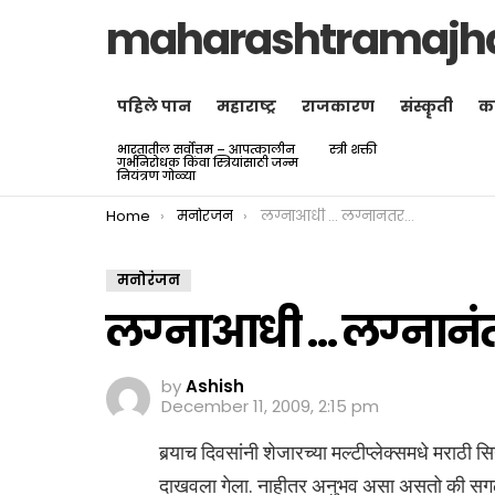
maharashtramajh
पहिले पान
महाराष्ट्र
राजकारण
संस्कॄती
क
भारतातील सर्वोत्तम – आपत्कालीन
स्त्री शक्ती
LATEST
गर्भनिरोधक किंवा स्त्रियांसाठी जन्म
STORIES
नियंत्रण गोळ्या
You are here:
Home
मनोरंजन
लग्नाआधी … लग्नानंतर…
मनोरंजन
लग्नाआधी … लग्नानं
by
Ashish
December 11, 2009, 2:15 pm
बर्‍याच दिवसांनी शेजारच्या मल्टीप्लेक्समधे मराठी स
दाखवला गेला. नाहीतर अनुभव असा असतो की सगळी क