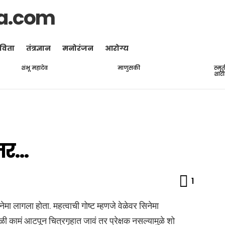
a.com
विता
तंत्रज्ञान
मनोरंजन
आरोग्य
शंभू महादेव
माणुसकी
स्मृ
शारी
तर…
Comme
1
िनेमा लागला होता. महत्वाची गोष्ट म्हणजे वेळेवर सिनेमा
ामं आटपून चित्रगृहात जावं तर प्रेक्षक नसल्यामुळे शो