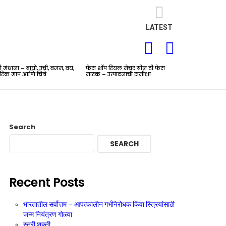
LATEST
SEARCH
LOGIN
ती मंधाना – बायो, उंची, वजन, वय,
फेस शॉप रियल नेचर ग्रीन टी फेस
रिक माप आणि चित्रे
मास्क – उत्पादनाची समीक्षा
Search
SEARCH
nt
Recent Posts
भारतातील सर्वोत्तम – आपत्कालीन गर्भनिरोधक किंवा स्त्रियांसाठी
जन्म नियंत्रण गोळ्या
स्त्री शक्ती