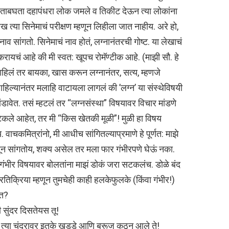
 बघताबघता दहापंधरा लोक जमले व तिकीट देऊन त्या लोकांना
ख त्या सिनेमाचं परीक्षण म्हणून लिहीला जात नाहीय. अरे हो,
व सांगतो. सिनेमाचं नाव होतं, लग्नानंतरची गोष्ट. या लेखाचं
ायचं आहे की मी स्वत: खूपच रोमॅण्टीक आहे. (माझी सौ. हे
पाहिलं तर बायका, खास करून लग्नानंतर, सत्य, म्हणजे
पाहिल्यानंतर मलाहि वाटायला लागलं की ’लग्न’ या संस्थेविषयी
ंडावेत. तसं म्हटलं तर “लग्नसंस्था” विषयावर विचार मांडणे
त टेकले आहेत, तर मी “किस खेतकी मूळी”! मुळी हा विषय
कमित्रांनो, मी आधीच सांगितल्याप्रमाणे हे पूर्णत: माझे
ून सांगतोय, शक्य असेल तर मला फार गंभीरपणे घेऊं नका.
 गंभीर विषयावर बोलतांना माझं डोकं जरा सटकलंच. डोळे बंद
तिक्रिया म्हणून तुमचेही काही हलकेफुलके (किंवा गंभीर!)
ात?
ी सुंदर दिसतेयस तू!
ं त्या चंद्रावर इतके खड्डे आणि बुरूज कुठून आले ते!