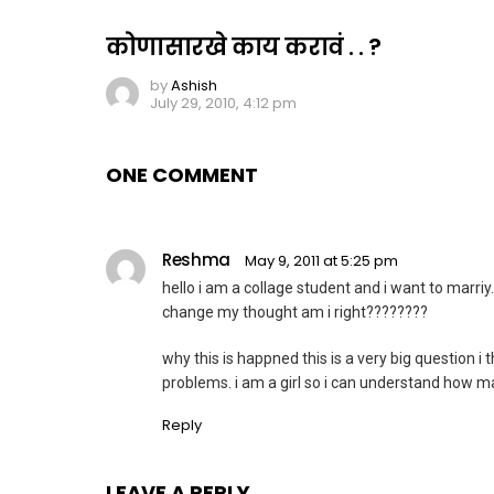
कोणासारखे काय करावं . . ?
by
Ashish
July 29, 2010, 4:12 pm
ONE COMMENT
Reshma
May 9, 2011 at 5:25 pm
hello i am a collage student and i want to marriy.
change my thought am i right????????
why this is happned this is a very big question i 
problems. i am a girl so i can understand how ma
Reply
LEAVE A REPLY