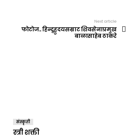
Next article
फोटोज.. हिन्दूह्रुदयसम्राट शिवसेनाप्रमुख
बाळासाहेब ठाकरे
संस्कॄती
स्त्री शक्ती