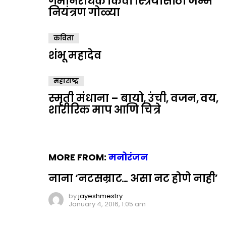
गर्भनिरोधक किंवा स्त्रियांसाठी जन्म
नियंत्रण गोळ्या
कविता
शंभू महादेव
महाराष्ट्र
स्मृती मंधाना – बायो, उंची, वजन, वय,
शारीरिक माप आणि चित्रे
MORE FROM:
मनोरंजन
नाना ‘नटसम्राट… असा नट होणे नाही’
by
jayeshmestry
January 4, 2016, 1:05 am