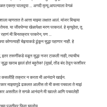
ळत एकत्र घालवूया … अगदी मृत्यू आपल्याला वेगळं
ला म्हणतात ते आत्ता माझ्या लक्षात आलं. मांजर बिचार्‍या
स. या जीवघेण्या खेळापेक्षा मरण पत्करलं. हे मृत्यूदेवा, तू
रहाणं मी बिनतक्रार पत्करेन, पण …
‍या कोणत्याही चेहर्‍याकडे ढुंकून सुद्धा पहाणार नाही. हे
, इतर तरूणींकडे वळून सुद्धा नजर टाकली नाही, त्याचीच
सुद्धा खराब झालं होतं बहुतेक! (मूर्खा, तोंड बंद ठेवून फाशीवर
े कसलीहि तक्रार न करता मी आनंदाने खाईन.
ी प्रकार माझ्यापुढे ढकलत आलीस तो मी कसा पचवला ते माझं
प्रकार असतील ते सगळे आनंदाने मी खाल्ले आणि पचवलेही
याच्या पद्धतीवर फिदा झालोय.