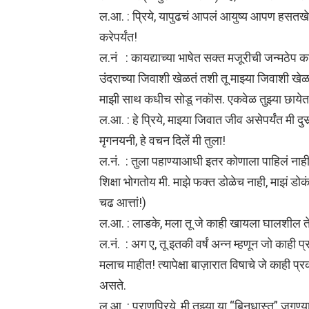
ल.आ. : प्रिये, यापुढचं आपलं आयुष्य आपण हसतखे
करेपर्यंत!
ल.नं : कायद्याच्या भाषेत सक्त मजूरीची जन्मठेप कशा
उंदराच्या जिवाशी खेळतं तशी तू माझ्या जिवाशी खेळतेय
माझी साथ कधीच सोडू नकॊस. एकवेळ तुझ्या छायेत 
ल.आ. : हे प्रिये, माझ्या जिवात जीव असेपर्यंत मी दुसर्
मृगनयनी, हे वचन दिलें मी तुला!
ल.नं. : तुला पहाण्याआधी इतर कोणाला पाहिलं नाही
शिक्षा भोगतोय मी. माझे फक्त डोळेच नाही, माझं डोकं 
चढ आत्तां!)
ल.आ. : लाडके, मला तू जे काही खायला घालशील त
ल.नं. : अग ए, तू इतकी वर्षं अन्न म्हणून जो काह
मलाच माहीत! त्यापेक्षा बाज़ारात विषाचे जे काही 
असते.
ल.आ. : प्राणप्रिये, मी तुझ्या या “बिनधास्त” जगण्