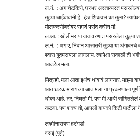
ल.नं.: : अग चेटकिणे, घरभर अस्ताव्यस्त पसरलेल्य
तुझ्या आईबाबांनी हे.. हेच शिकवलं का तुला? त्यापेक्
मोलकरणीबरोबर रहाणं पसंद करीन मी.
ल.आ. : खोलीभर या वातावरणात पसरलेला तुझ्या शरी
ल.नं. : अग ए, निदान आत्तातरी तुझ्या या अंगावरचे 
श्वास गुदमरायला लागलाय. त्यापेक्षा सकाळी ती भं
आवडेल मला.
मित्रहो, मला आता इथंच थांबावं लागणार. माझ्या बा
आत धडक मारायच्या आत मला या प्रकरणाला पूर्णवि
धोका आहे. तर, निघतो मी. पण मी आधी सांगितलेलं ल
कळवा. पण शक्य तो, आपली बायको किटी पार्टीला गे
लक्ष्मीनारायण हटंगडी
वसई (पूर्व)