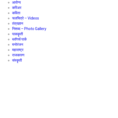
आरोग्य
करिअर
कविता
चलचित्रे – Videos
तंत्रज्ञान
निशब्द – Photo Gallery
पाककॄती
ब्लॉगर्स पार्क
मनोरंजन
महाराष्ट्र
राजकारण
संस्कॄती