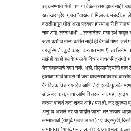
रद्द करण्यात येतो. पण या वेळेला तसं झालं नाही.
खरोखर प्रेक्षागृहात “दाखला” मिळाला. मंडळी, हा ले
वरातीमागून घोडं असा प्रकार होण्याआधी सिनेमाचं ना
नाव आहे, लग्नाआधी … लग्नानंतर. मला इथं कबूल कर
सत्य कधीच मान्य करीत नाही ही वेगळी गोष्ट. तसं 
वस्तुस्थिती, कुठॆ कबूल करतात म्हणा!) हा सिनेमा 
माझेही काही हलके-फुलके विचार वाचकमित्रांपुढे मा
येरागबाळ्याचे काम नव्हे. अहो, मोठ्यामोठ्यांनी हा
हाताळण्याचं धाडस मी जरा घाबरतघाबरतच करतोय. वाच
वैयक्तिक विचार आहेत आणि तेही हलकेफुलके. म्हण
डोळे बंद करा, वाचा आणि विसरून जा. पहा, एवढ्या
करून वाचणं कसं शक्य आहे? पण हो, जर तुमच्या प्र
अनुभव असले तर या यादीत जोडा. तर तय्यार आह
लग्नाआधी (यापुढे फक्त ल.आ.) : ए चंद्रमुखी, कित्त
लग्नानंतर (यापुढे फक्त ल.नं) : हं, आतां मला कळल