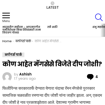
LATEST
S
Menu
भारतातील सर्वोत्तम – आपत्कालीन
स्त्री शक्ती
शंभू महादेव
LATEST
गर्भनिरोधक किंवा स्त्रियांसाठी जन्म
STORIES
नियंत्रण गोळ्या
You are here:
Home
ब्लॉगर्स पार्क
कोण आहेत मॅगसेसे विजेते दीप जोशी?
ब्लॉगर्स पार्क
कोण आहेत मॅगसेसे विजेते दीप जोशी?
by
Ashish
Co
4
17 years ago
फिलीपिन्स सरकारतर्फे देण्यात येणारा यंदाचा रॅमन मॅगसेसे पुरस्कार
सामाजिक चळवळीत रमणाऱ्या दीप जोशी यांना जाहीर झाला. अन, एकदम
दीप जोशी हे नाव प्रकाशझोतात आले. देशाच्या ग्रामीण भागाच्या