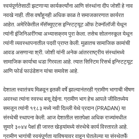
स्वयंपूर्णतेसाठी झटणाऱ्या कार्यकर्त्यांना आणि संस्थांना दीप जोशी हे नाव
नवखे नाही. तीस वर्षांहूनही अधिक काळ ते समाजकारणात कार्यरत
आहेत. अमेरिकेतील मॅसॅच्युएटस इन्स्टिट्यूट ऑफ टेक्‍नॉलॉजी येथून
त्यांनी इंजिनिअरींगचा अभ्यासक्रम पुरा केला. तसेच सोलनस्कूल येथून
त्यांनी व्यवस्थापनातील पदवी प्राप्त केली. मुळातच सामाजिक कामांची
आवड असणाऱ्या श्री. जोशी यांनी अनेक आंतरराष्ट्रीय संस्थांमध्ये
सामाजिक कार्याचा धडा गिरवला आहे. त्यात सिस्टिम रिसर्च इन्स्टिट्यूट
आणि फोर्ड फाउंडेशन यांचा समावेश आहे.
देशाला स्वातंत्र्य मिळवून इतकी वर्षे झाल्यानंतरही ग्रामीण भागाची भीषण
अवस्था त्यांना स्वस्थ बसू देईना. ग्रामीण भाग हेच आपले जीवितध्येय
समजून त्यांनी १९८३ मध्ये नवी दिल्ली येथे प्रदान (PRADAN) या
संस्थेची स्थापना केली. आज देशातील सातपेक्षा अधिक राज्यांमधील
सुमारे ३०४४ पेक्षां ही जास्त खेड्यांमध्ये संस्थेचे कार्य विस्तारले आहे.
ग्रामीण भागांची स्वयंपूर्णता याविषयावर वाहून घेतलेल्या या संस्थेतर्फे