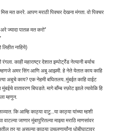
 वो. मिस मत कररे. आपण मराठी पिक्चर देखना मंगता. वो पिक्चर
अरे ज्यादा पातळ मत करो”
”
ि लिहीत नाहिये)
ा. काही महाराष्ट्र देशात इम्पोर्ट्रेड नेत्यानी बर्याच
ेते म्हणजे अमर सिंग आणि अबु आझमी. हे नेते येतात काय काहि
्या अबुचे काय? एक नेहमी बघितलय..मुंबईत काहि वाईट
ंबईचे वातावरण बिघडते. मागे बॉंम्ब स्फ़ोट झाले त्यावेळि हि
ा म्हणुन.
ळाव्यात. कि आम्हि काठ्या वाटु…या काठ्या यांच्या म्हशी
 वाटल्या जाणार मुंबापुरितल्या माझ्या मराठि माणसांवर
ील तर या असल्या काठ्या उचलणार्यांना धोबीघाटावर