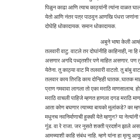
पिळुन काढा आणि त्याच काठ्यांनी त्यांना वाळत घाल
येतो आणि नंतर पत्र पाठवुन आणखि पंधरा जणांना ब
दोघेहि धोकादायक. समान धोकादायक.
अबुने भाषा केली आम्
तलवारी वाटु. वाटले तर दोघांनीहि काहिनाही, ना हि 
असणार अगदि पध्द्तशीर पणे माहित असणार. पण तु 
येतेना. तु काठ्या वाट मि तलवारी वाटतो. तु बांबु वाट
तलवार काय तिरडि काय दोन्हिही घातक..घातक माझ्य
प्राण गमवावा लागला तो एका मराठि माणसालाच. होय
मराठि वाचली पाहिजे म्हणत हाणला दगड मराठि माणसा
आता कोण बघणार त्याच्या बायको मुलांकडे? का म्हणु
मधुनच नवनिर्माणाची हुक्की येते म्हणुन? या नेत्य
गुंड. वा रे राजा. जर नुसते शक्ती प्रदर्शन झाले अस
आमच्याशी काहि संबंध नाहि. म्हणे यांना हा मृत्यु आय