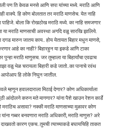
झालेली पण ति केवळ मनसे आणि सपा यांच्या मध्ये. मराठि आणि
ाही वाक्ये. हि कोण बोलतात तर मराठि माणसेच. येत नाहि
 पाहिजे. बोला कि रोखठोख मराठि मध्ये. का नाहि समजणार
झ्या या मराठि माणसाची अवस्था अगदि वळु सारखि झालिये.
 दगड मारुन जातय काय.. होय येतायत बिहार मधुन माणसे,
 करणार आहे का नाही? बिहारहुन या इकडे आणि टाका
र पुन्हा मराठि माणुसच. जर तुम्हाला या बिहार्यांचा एवढाच
माझा वळु भेळ चरायला बिहारी कडे जातो..का पानाचे रवंथ
 हे, आपोआप हि लोके निघुन जातील.
वले म्हणुन हवालदाराला मिठाई देणार? कोण अधिकार्याला
ी आंदोलने करुन मते मागणार? यांना पैशे खाउन रेशन कार्डे
 मराठिच असावा? नक्की मराठि माणसाच्या मुळावर कोण
उन यांना गब्बर बनवणारा मराठि अधिकारी, मराठि माणुस? अरे
्रुरी दाखवतो कारण एकच..तुमची त्याच्याकडे बघायचिहि ताकत