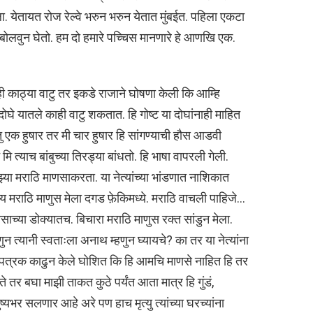
ा. येतायत रोज रेल्वे भरुन भरुन येतात मुंबईत. पहिला एकटा
ोलवुन घेतो. हम दो हमारे पच्चिस मानणारे हे आणखि एक.
ही काठ्या वाटु तर इकडे राजाने घोषणा केली कि आम्हि
दोघे यातले काही वाटु शकतात. हि गोष्ट या दोघांनाही माहित
एक हुषार तर मी चार हुषार हि सांगण्याची हौस आडवी
 मि त्याच बांबुच्या तिरड्या बांधतो. हि भाषा वापरली गेली.
ा मराठि माणसाकरता. या नेत्यांच्या भांडणात नाशिकात
 मराठि माणुस मेला दगड फ़ेकिमध्ये. मराठि वाचली पाहिजे…
च्या डोक्यातच. बिचारा मराठि माणुस रक्त सांडुन मेला.
न त्यानी स्वताःला अनाथ म्हणुन घ्यायचे? का तर या नेत्यांना
ांनी पत्रक काढुन केले घोशित कि हि आमचि माणसे नाहित हि तर
ते तर बघा माझी ताकत कुठे पर्यंत आता मात्र हि गुंडं,
ुष्यभर सलणार आहे अरे पण हाच मृत्यु त्यांच्या घरच्यांना