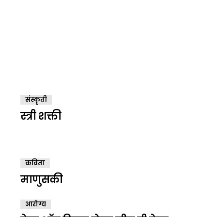
संस्कॄती
स्त्री शक्ती
कविता
माणुसकी
आरोग्य