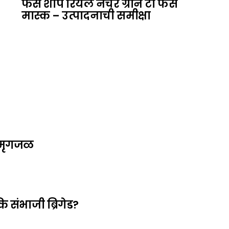
फेस शॉप रियल नेचर ग्रीन टी फेस
मास्क – उत्पादनाची समीक्षा
े मृगजळ
 संभाजी ब्रिगेड?