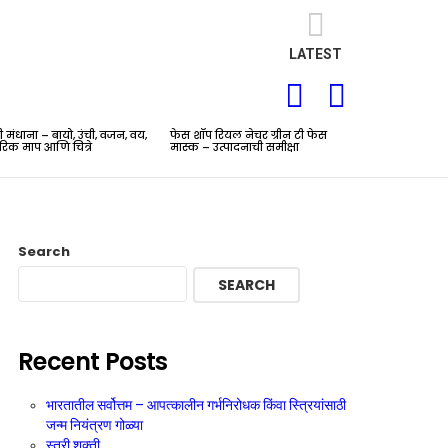
LATEST
SEARCH
LOGIN
ती मंधाना – बायो, उंची, वजन, वय,
फेस शॉप रियल नेचर ग्रीन टी फेस
रिक माप आणि चित्रे
मास्क – उत्पादनाची समीक्षा
Search
SEARCH
nts
Recent Posts
भारतातील सर्वोत्तम – आपत्कालीन गर्भनिरोधक किंवा स्त्रियांसाठी
जन्म नियंत्रण गोळ्या
स्त्री शक्ती