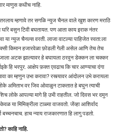
णार माणुस कधीच नाहि.
उतरलाय म्हणावे तर सगळि न्युज चैनल वाले खुश कारण मराठि
ा घरि बसुन टिवी बघतायत. पण आता काय इराक नंतर
वा या न्युज चैनल्स वरती. लाजा वाटल्या पाहिजेत स्वता:ला
ॅक्सी किमान हजारवेळा फ़ोडली गेली असेल आणि तेच तेच
राजाला अटक झाल्यावर हे बघायला ठरवुन डेक्कन ला चक्कर
इके हि भरपुर. आक्षेप फ़क्त एवढाच कि चार आण्याचा दंगा
ावा का म्हणुन उभा करावा? रस्त्यावर आंदोलन उभे करायला
लोके अमिताभ वर जिव ओवाळुन टाकतात हे बघुन त्याची
 अशिच लोके आपल्या मागे हि उभी राहतील. जो दिवस भर दमुन
ळ या मिमिक्रीला टाळ्या वाजवतो. जेंव्हा आशिर्वाद
ा बच्चनचाच. हाच न्याय राजकारणात हि लागु पडतो.
ो? काहि नाहि.