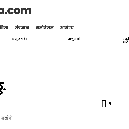
a.com
विता
तंत्रज्ञान
मनोरंजन
आरोग्य
शंभू महादेव
माणुसकी
स्मृ
शारी
ु.
Comme
6
मातांनो.