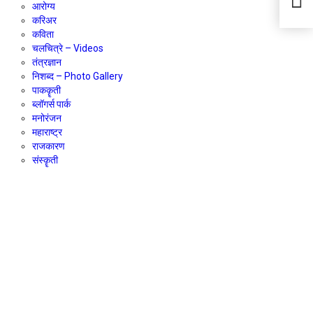
आरोग्य
करिअर
कविता
चलचित्रे – Videos
तंत्रज्ञान
निशब्द – Photo Gallery
पाककॄती
ब्लॉगर्स पार्क
मनोरंजन
महाराष्ट्र
राजकारण
संस्कॄती