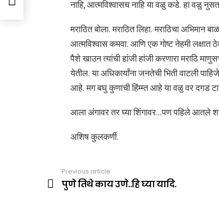
नाहि, आत्मविश्वासच नाहि या वळु कडे. हा वळु न
मराठित बोला. मराठित लिहा. मराठिचा अभिमान बाळगा
आत्मविश्वास कमवा. आणि एक गोष्ट नेहमी लक्षात ठे
पैशे खाउन त्यांची हांजी हांजी करणारा मराठि 
येतील. या अधिकार्यांना जनतेची भिती वाटली पाहि
आहे. मग बघु कुणाची हिंम्म्त आहे या वळु वर दगड ट
आला अंगावर तर घ्या शिंगावर…पण पहिले आतले श
अशिष कुलकर्णी.
Previous article
See
more
पुणे तिथे काय उणे..हि घ्या यादि.