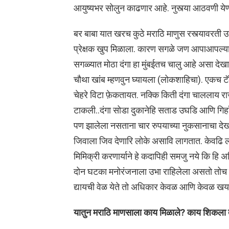
आयुष्यभर सोलुन काढणार आहे. नुस्त्या आठवणी ये
बर बाबा यात खरच कुठे मराठि माणुस रस्त्यावरती 
प्रेक्षक खुप मिळाला. कारण सगळे जण आपाआपल्य
सगळ्यात मोठा दंगा हा मुंबईतच चालु आहे असा देखा
चौथा खांब म्हणवुन घ्यायला (लोकशाहिचा). एकच ट
चेहरे विटा फ़ेकतायत. नक्कि किती दंगा चाललाय 
टाकली..दंगा सोडा दुकानेहि सताड उघडि आणि गिर्हा
पण झालेला नसताना चार रुपयाच्या नुकसानाचा देख
जिवाला जिव देणारि लोके असावि लागतात. केवढि 
मिमिक्री करणार्याने हे कदापिही समजु नये कि हि
दोन घटका मनोरंजनाला उभा राहिलेला असतो तोच केव
द्यायची वेळ येते तो अधिकार केवळ आणि केवळ खर्य
यातुन मराठि माणसाला काय मिळाले? काय शिकला त