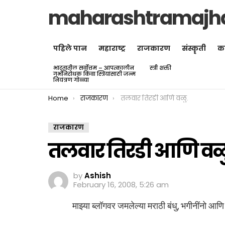
maharashtramajh
पहिले पान
महाराष्ट्र
राजकारण
संस्कॄती
क
भारतातील सर्वोत्तम – आपत्कालीन
स्त्री शक्ती
LATEST
गर्भनिरोधक किंवा स्त्रियांसाठी जन्म
STORIES
नियंत्रण गोळ्या
You are here:
Home
राजकारण
तलवार तिरडी आणि वळु.
राजकारण
तलवार तिरडी आणि वळ
by
Ashish
February 16, 2008, 5:26 am
माझ्या ब्लॉगवर जमलेल्या मराठी बंधु, भगीनींनो आणि 