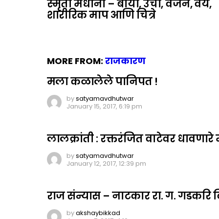
स्मृती मंधाना – बायो, उंची, वजन, वय,
शारीरिक माप आणि चित्रे
MORE FROM:
राजकारण
मला कळालेले पानिपत !
by
satyamavdhutwar
January 15, 2017, 6:19 pm
लालक्रांती : रक्तरंजित वाटेवर धावणार
by
satyamavdhutwar
January 12, 2017, 12:39 pm
राज संन्यास – नाटकार रा. ग. गडकरि कि
by
akshaybikkad