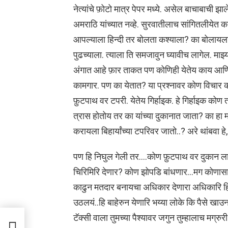
नेत्यांचे फ़ोटो मात्र पेपर मध्ये. असेल बाचाबाची 
अमराठि यांच्यात नव्हे. सुरवातीलाच सांगितलीयेत क
आपल्याला हिन्दी तर बोलता कश्याला? का बोलायला
पुढच्याला. त्याला ति समजावुन घ्यावीच लागेल. मा
अंगात आहे फ़ार ताकत पण कोणिही येतेय काय आणि
कामगार. पण का येतात? या प्रश्नावर कोण विचार
फ़ुटपाथ वर टपरी. येतेय गिर्हाइक. हे गिर्हाइक कोण त
त्रास होतोय तर का यांच्या दुकानात जाता? का हा 
करायला बिहार्यांच्या टपरिवर जातो..? अरे थांबवा
पण हि निघुल गेली तर….कोण फ़ुटपाथ वर दुकान ला
चिरिमिरि देणार? कोण झोपडि बांधणार…मग कोणासा्ठ
काढुन मतदार बनायचा अधिकार देणारा अधिकारि हि
उठलयं..हि बाहेरुन येणारि भय्या लोके कि पैसे खा
टॅक्सी वाला तुमच्या पैश्यावर जगुन तुम्हालाच मग