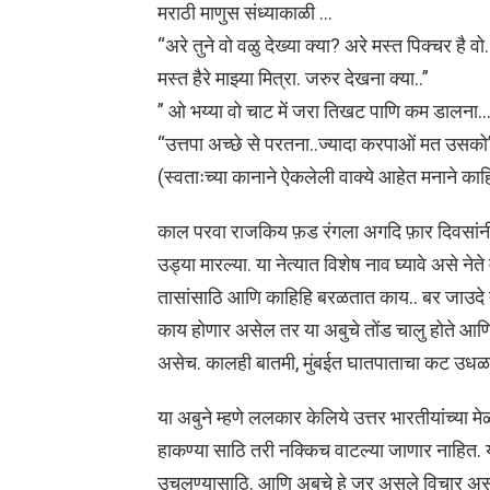
मराठी माणुस संध्याकाळी …
“अरे तुने वो वळु देख्या क्या? अरे मस्त पिक्चर है
मस्त हैरे माझ्या मित्रा. जरुर देखना क्या..”
” ओ भय्या वो चाट में जरा तिखट पाणि कम डालना…
“उत्तपा अच्छे से परतना..ज्यादा करपाओं मत उसको
(स्वताःच्या कानाने ऐकलेली वाक्ये आहेत मनाने काह
काल परवा राजकिय फ़ड रंगला अगदि फ़ार दिवसांनी रंगल
उड्या मारल्या. या नेत्यात विशेष नाव घ्यावे असे न
तासांसाठि आणि काहिहि बरळतात काय.. बर जाउदे त
काय होणार असेल तर या अबुचे तोंड चालु होते आणि मु
असेच. कालही बातमी, मुंबईत घातपाताचा कट उधळल
या अबुने म्हणे ललकार केलिये उत्तर भारतीयांच्या मे
हाकण्या साठि तरी नक्किच वाटल्या जाणार नाहित. या
उचलण्यासाठि. आणि अबुचे हे जर असले विचार असत