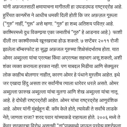
यांनी अफ़जलसाठी क्षमायाचना मागीतली हा उघडउघड राष्ट्रद्रोह आहे.
हुर्रियत कान्फ़्रेंस ने आधीच धमकी दिली होती कि जर अफ़ज़ल गूरूला
(“गुरु” नाहीं, “गूरू” असे म्हणा. “गुरु” हा शब्द अतिशय पवित्र आहे.
काश्मिरमध्ये दुध विकणार्‍या एका जमातीचं “गूरु” हे आडनाव आहे.) फाशी
दीली तर काश्मीरमध्ये खूनखराबा होऊ शकतो. ७ सप्टेंबर २०११ रोजी
झालेला बॉम्बस्फोट हा सुद्धा अफ़जल गूरुच्या शिक्षेसंदर्भातच होता. यात
ओमर अब्दुल्ला यांचा प्रत्यक्ष किंवा अप्रत्यक्ष सहभाग असू शकतो, अशी
शंका व्यक्त करायला हरकत नाही. पण याबद्दल मिडीया आणि सेक्यूलर
लोक काहीच बोलणार नाहीत, कारण ओमर हे पंथाने मुस्लीम आहेत. इथे
जर एखादा हिंदु असता तर सर्वांनीच त्याला धारेवर धरले असते. ओमर
अब्दुल्ला फ़ारुख अब्दुल्ला यांचा मुलगा आणि शेख अब्दुल्ला यांचा नातू
आहे. हे दोघेही राष्ट्रद्रोही आहेत. ओमर यांचा राष्ट्रद्रोह आणुवंशिक
आहे. ओमर यांनी मुंबईहून बी. कॉम केले होते, त्यावेळी ते सर्वांचे लाडके
नेते, जाणता राजा? शरद पवार यांच्याकडे राहायला होते. २००६ मध्ये ते
केंद्र सरकारचा विरोध असूनही “ना”पाकमध्ये जाऊन परवेझ मुशर्रफ़ला