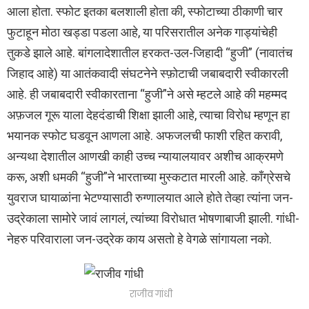
आला होता. स्फोट इतका बलशाली होता की, स्फोटाच्या ठीकाणी चार
फुटाहून मोठा खड्डा पडला आहे, या परिसरातील अनेक गाड्यांचेही
तुकडे झाले आहे. बांगलादेशातील हरकत-उल-जिहादी “हुजी” (नावातंच
जिहाद आहे) या आतंकवादी संघटनेने स्फ़ोटाची जबाबदारी स्वीकारली
आहे. ही जबाबदारी स्वीकारताना “हुजी”ने असे म्हटले आहे की महम्मद
अफ़जल गूरू याला देहदंडाची शिक्षा झाली आहे, त्याचा विरोध म्हणून हा
भयानक स्फोट घडवून आणला आहे. अफजलची फाशी रहित करावी,
अन्यथा देशातील आणखी काही उच्च न्यायालयावर अशीच आक्रमणे
करू, अशी धमकी “हुजी”ने भारताच्या मुस्कटात मारली आहे. काँग्रेसचे
युवराज घायाळांना भेटण्यासाठी रुग्णालयात आले होते तेव्हा त्यांना जन-
उद्रेकाला सामोरे जावं लागलं, त्यांच्या विरोधात भोषणाबाजी झाली. गांधी-
नेहरु परिवाराला जन-उद्रेक काय असतो हे वेगळे सांगायला नको.
राजीव गांधी