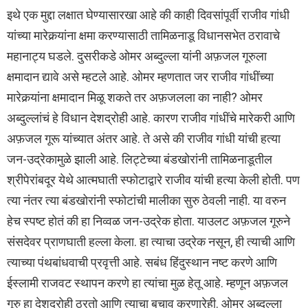
इथे एक मुद्दा लक्षात घेण्यासारखा आहे की काही दिवसांपूर्वी राजीव गांधी
यांच्या मारेकर्‍यांना क्षमा करण्यासाठी तामिळनाडू विधानसभेत ठरावाचे
महानाट्य घडले. दुसरीकडे ओमर अब्दुल्ला यांनी अफ़जल गूरुला
क्षमादान द्यावे असे म्हटले आहे. ओमर म्हणतात जर राजीव गांधींच्या
मारेकर्‍यांना क्षमादान मिळू शकते तर अफ़जलला का नाही? ओमर
अब्दुल्लांचं हे विधान देशद्रोही आहे. कारण राजीव गांधींचे मारेकरी आणि
अफ़जल गूरू यांच्यात अंतर आहे. ते असे की राजीव गांधी यांची हत्या
जन-उद्रेकामुळे झाली आहे. लिट्टेच्या बंडखोरांनी तामिळनाडूतील
श्रीपेरांबदूर येथे आत्मघाती स्फोटाद्वारे राजीव यांची हत्या केली होती. पण
त्या नंतर त्या बंडखोरांनी स्फोटांची मालीका सुरु ठेवली नाही. या वरुन
हेच स्पष्ट होतं की हा निव्वळ जन-उद्रेक होता. याउलट अफ़जल गूरुने
संसदेवर प्राणघाती हल्ला केला. हा त्याचा उद्रेक नसून, ही त्याची आणि
त्याच्या पंथबांधवाची प्रवृत्ती आहे. सबंध हिंदुस्थान नष्ट करणे आणि
ईस्लामी राजवट स्थापन करणे हा त्यांचा मुळ हेतू आहे. म्हणून अफ़जल
गूरु हा देशद्रोही ठरतो आणि त्याचा बचाव करणारेही. ओमर अब्दुल्ला