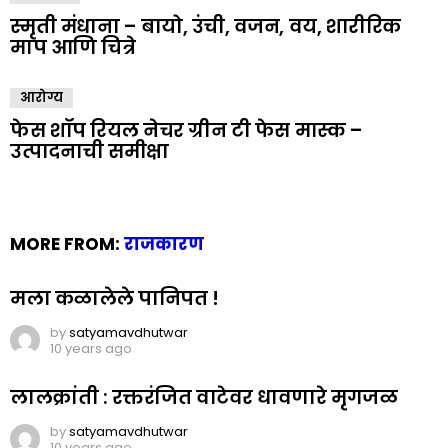
स्मृती मंधाना – बायो, उंची, वजन, वय, शारीरिक
माप आणि चित्रे
आरोग्य
फेस शॉप रियल नेचर ग्रीन टी फेस मास्क –
उत्पादनाची समीक्षा
MORE FROM:
राजकारण
मला कळालेले पानिपत !
by
satyamavdhutwar
10 years ago
लालक्रांती : रक्तरंजित वाटेवर धावणारे मृगजळ
by
satyamavdhutwar
10 years ago