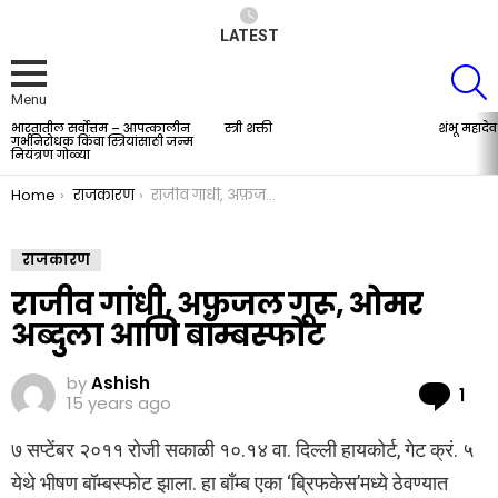
LATEST
S
Menu
भारतातील सर्वोत्तम – आपत्कालीन
स्त्री शक्ती
शंभू महादेव
LATEST
गर्भनिरोधक किंवा स्त्रियांसाठी जन्म
STORIES
नियंत्रण गोळ्या
You are here:
Home
राजकारण
राजीव गांधी, अफ़जल गूरू, ओमर अब्दुला आणि बॉम्बस्फोट
राजकारण
राजीव गांधी, अफ़जल गूरू, ओमर
अब्दुला आणि बॉम्बस्फोट
by
Ashish
Co
1
15 years ago
७ सप्टेंबर २०११ रोजी सकाळी १०.१४ वा. दिल्ली हायकोर्ट, गेट क्रं. ५
येथे भीषण बॉम्बस्फोट झाला. हा बाँम्ब एका ‘ब्रिफकेस’मध्ये ठेवण्यात