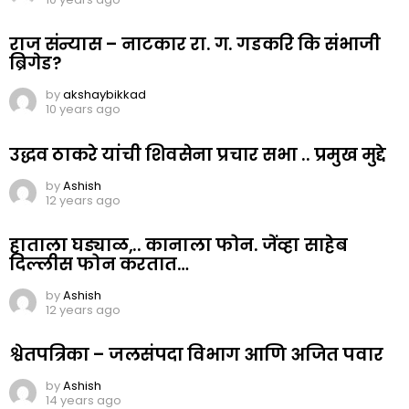
राज संन्यास – नाटकार रा. ग. गडकरि कि संभाजी
ब्रिगेड?
by
akshaybikkad
10 years ago
उद्धव ठाकरे यांची शिवसेना प्रचार सभा .. प्रमुख मुद्दे
by
Ashish
12 years ago
हाताला घड्याळ,.. कानाला फोन. जेंव्हा साहेब
दिल्लीस फोन करतात…
by
Ashish
12 years ago
श्वेतपत्रिका – जलसंपदा विभाग आणि अजित पवार
by
Ashish
14 years ago