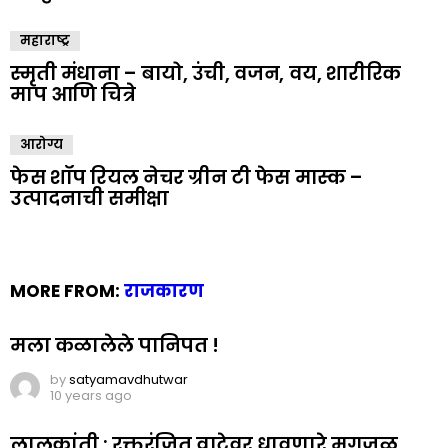
महाराष्ट्र
स्मृती मंधाना – बायो, उंची, वजन, वय, शारीरिक
माप आणि चित्रे
आरोग्य
फेस शॉप रियल नेचर ग्रीन टी फेस मास्क –
उत्पादनाची समीक्षा
MORE FROM:
राजकारण
मला कळालेले पानिपत !
by
satyamavdhutwar
10 years ago
लालक्रांती : रक्तरंजित वाटेवर धावणारे मृगजळ