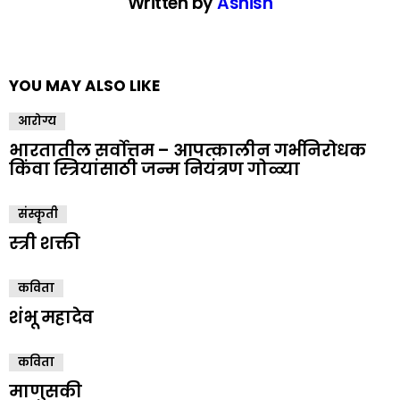
Written by
Ashish
YOU MAY ALSO LIKE
आरोग्य
भारतातील सर्वोत्तम – आपत्कालीन गर्भनिरोधक
किंवा स्त्रियांसाठी जन्म नियंत्रण गोळ्या
संस्कॄती
स्त्री शक्ती
कविता
शंभू महादेव
कविता
माणुसकी