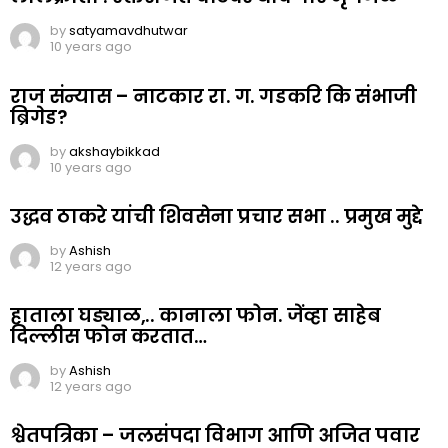
by
satyamavdhutwar
10 years ago
राज संन्यास – नाटकार रा. ग. गडकरि कि संभाजी
ब्रिगेड?
by
akshaybikkad
10 years ago
उद्धव ठाकरे यांची शिवसेना प्रचार सभा .. प्रमुख मुद्दे
by
Ashish
12 years ago
हाताला घड्याळ,.. कानाला फोन. जेंव्हा साहेब
दिल्लीस फोन करतात…
by
Ashish
12 years ago
श्वेतपत्रिका – जलसंपदा विभाग आणि अजित पवार