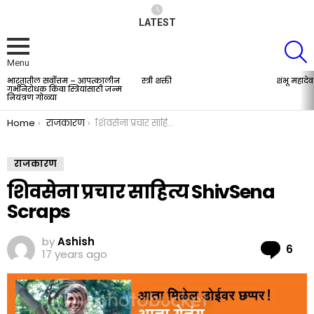
LATEST
S
Menu
भारतातील सर्वोत्तम – आपत्कालीन
स्त्री शक्ती
शंभू महादेव
LATEST
गर्भनिरोधक किंवा स्त्रियांसाठी जन्म
STORIES
नियंत्रण गोळ्या
You are here:
Home
राजकारण
शिवसेना प्रचार साहित्य ShivSena Scraps
राजकारण
शिवसेना प्रचार साहित्य ShivSena
Scraps
by
Ashish
Co
6
17 years ago