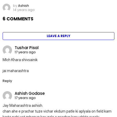
by
Ashish
14 years ago
6 COMMENTS
LEAVE A REPLY
Tushar Pisal
17 years ago
MIch Khara shivsainik
jai maharashtra
Reply
Ashish Godase
17 years ago
Jay Maharashtra ashish.
chan ahe e prachar tuze vichar ekdum patle ki aplyala on field kam
karta nahi yet mhanun kay zale e prachar karu shkto surely