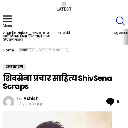
LATEST
S
Menu
भारतातील सर्वोत्तम – आपत्कालीन
स्त्री शक्ती
शंभू महादेव
LATEST
गर्भनिरोधक किंवा स्त्रियांसाठी जन्म
STORIES
नियंत्रण गोळ्या
You are here:
Home
राजकारण
शिवसेना प्रचार साहित्य ShivSena Scraps
राजकारण
शिवसेना प्रचार साहित्य ShivSena
Scraps
by
Ashish
Co
6
17 years ago