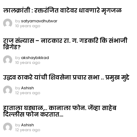
लालक्रांती : रक्तरंजित वाटेवर धावणारे मृगजळ
by
satyamavdhutwar
10 years ago
राज संन्यास – नाटकार रा. ग. गडकरि कि संभाजी
ब्रिगेड?
by
akshaybikkad
10 years ago
उद्धव ठाकरे यांची शिवसेना प्रचार सभा .. प्रमुख मुद्दे
by
Ashish
12 years ago
हाताला घड्याळ,.. कानाला फोन. जेंव्हा साहेब
दिल्लीस फोन करतात…
by
Ashish
12 years ago