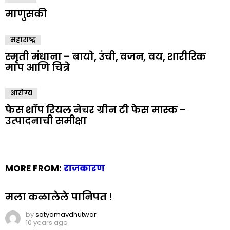
माणुसकी
महाराष्ट्र
स्मृती मंधाना – बायो, उंची, वजन, वय, शारीरिक
माप आणि चित्रे
आरोग्य
फेस शॉप रियल नेचर ग्रीन टी फेस मास्क –
उत्पादनाची समीक्षा
MORE FROM:
राजकारण
मला कळालेले पानिपत !
by
satyamavdhutwar
10 years ago